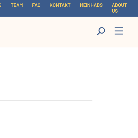
G
TEAM
FAQ
KONTAKT
MEINHABS
ABOUT
US