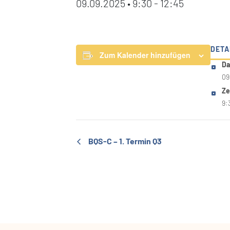
09.09.2025 • 9:30
-
12:45
DETA
Zum Kalender hinzufügen
Da
09
Ze
9:
BQS-C – 1. Termin Q3