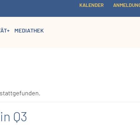
KALENDER
ANMELDUN
TÄT+
MEDIATHEK
 stattgefunden.
in Q3