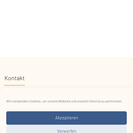
Kontakt
E-Mail:
info@habs-hessen.de
Wir verwenden Cookies, um unsere Website und unseren Service zu optimieren.
Tel: +49 1567 8922900
Akzeptieren
Folge uns
Verwerfen