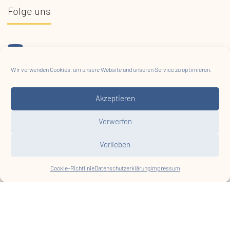
Folge uns
Projektförderung
Wir verwenden Cookies, um unsere Website und unseren Service zu optimieren.
Akzeptieren
Verwerfen
Vorlieben
Cookie-Richtlinie
Datenschutzerklärung
Impressum
© HABS 2026
Impressum
Datenschutz
AGB