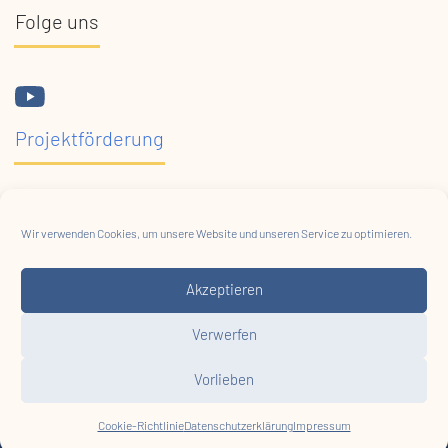
Folge uns
Projektförderung
Wir verwenden Cookies, um unsere Website und unseren Service zu optimieren.
Akzeptieren
Verwerfen
Vorlieben
Cookie-Richtlinie
Datenschutzerklärung
Impressum
© HABS 2026
Impressum
Datenschutz
AGB