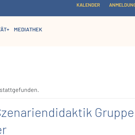
KALENDER
ANMELDUN
TÄT+
MEDIATHEK
 stattgefunden.
nariendidaktik Gruppe 3
er