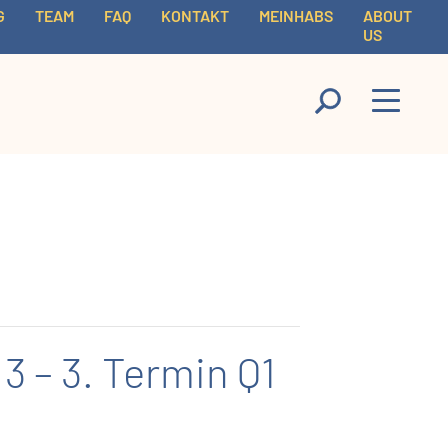
G
TEAM
FAQ
KONTAKT
MEINHABS
ABOUT
US
 – 3. Termin Q1