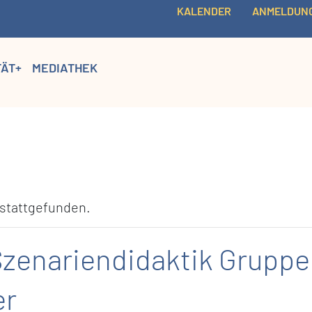
KALENDER
ANMELDUN
TÄT+
MEDIATHEK
 stattgefunden.
nariendidaktik Gruppe 4
er