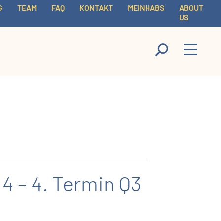
G
TEAM
FAQ
KONTAKT
MEINHABS
ABOUT
US
 – 4. Termin Q3