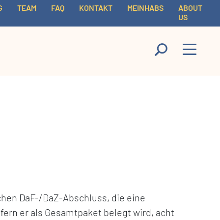
G
TEAM
FAQ
KONTAKT
MEINHABS
ABOUT
US
schen DaF-/DaZ-Abschluss, die eine
fern er als Gesamtpaket belegt wird, acht